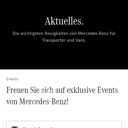
vereinbaren
Servicetermin
vereinbaren
Tel: +49 (0)
7371 9324-
0
Kaufen