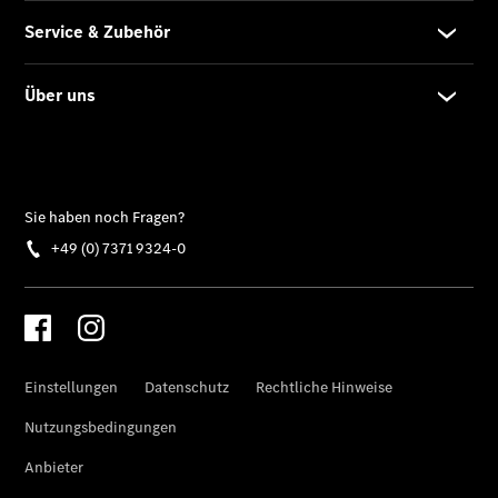
Übersicht
Finanzdienste
Reifen &
Kompletträder
Reifen- und
Komplettradschutz
EU-
Reifenlabel
Transporter-
Service