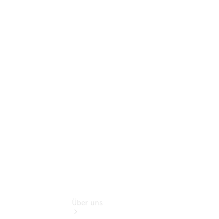
Online-
Terminbuchung
Pannen- &
Schadenhilfe
Service für
Reisemobile
Teile &
Zubehör
Rückrufe &
Umrüstungen
Über uns