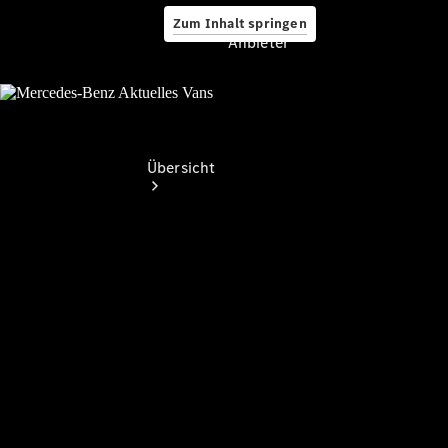
Zum Inhalt springen
Anbieter
Anbieter
Übersicht
Startseite
Ansprechpartner
finden
Probefahrt
vereinbaren
Beratung